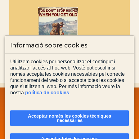
Informació sobre cookies
Utilitzem cookies per personalitzar el contingut i
analitzar l'accés al lloc web. Vostè pot escollir si
només accepta les cookies necessàries pel correcte
funcionament del web o si accepta totes les cookies
que s'utilitzen al web. Per més informació veure la
nostra
política de cookies
.
MAPA WEB
INFORMACIÓ LEGAL
POLÍTICA PRIVACITAT
POLÍTICA DE COOKIES
CONTACTA'NS
Acceptar només les cookies tècniques
necessàries
Actualitzada el
03/08/2026
Acceptar totes les cookies