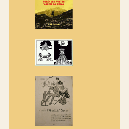
Rebem un diploma dels
Amics de Sant Aniol d'Aguja
Els Centpeus estem implicats
amb la recuperació del refugi i
de l'entorn de Sant Aniol