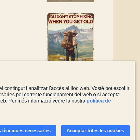
l contingut i analitzar l'accés al lloc web. Vostè pot escollir
sàries pel correcte funcionament del web o si accepta
 web. Per més informació veure la nostra
política de
Actualitzada el
03/08/2026
 tècniques necessàries
Acceptar totes les cookies