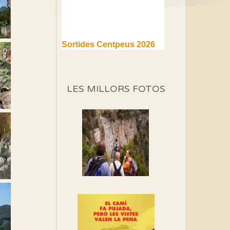
Sortides Centpeus 2026
(1a part)
Aquí teniu la primera part de
la programació d'aquest any
LES MILLORS FOTOS
Marmotes de biblioteca
Si no podem caminar,
alguna cosa hem de fer...
Els Centpeus signen el
Manifest a favor dels
Camins Vells
Si ets una entitat o
associació adhereix-te al
manifest!