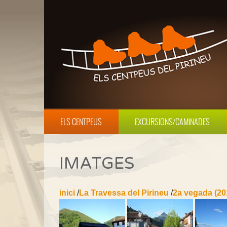
ELS CENTPEUS
EXCURSIONS/CAMINADES
IMATGES
inici
/
La Travessa del Pirineu
/
2a vegada (20