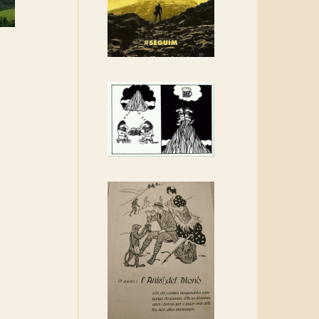
Rebem un diploma dels
Amics de Sant Aniol
d'Aguja
Els Centpeus estem
implicats amb la
recuperació del refugi i de
l'entorn de Sant Aniol