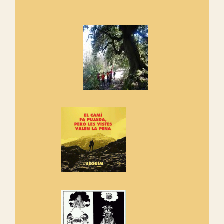
Marmotes de biblioteca
Si no podem caminar, alguna
cosa hem de fer...
Els Centpeus signen el
Manifest a favor dels Camins
Vells
Si ets una entitat o associació
adhereix-te al manifest!
Rebem un diploma dels
Amics de Sant Aniol d'Aguja
Els Centpeus estem implicats
amb la recuperació del refugi i
de l'entorn de Sant Aniol