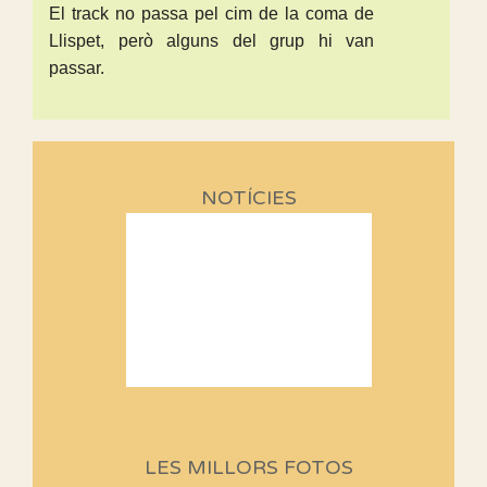
El track no passa pel cim de la coma de
Llispet, però alguns del grup hi van
passar.
NOTÍCIES
Sortides Centpeus 2026 (1a
part)
Aquí teniu la primera part de la
LES MILLORS FOTOS
programació d'aquest any