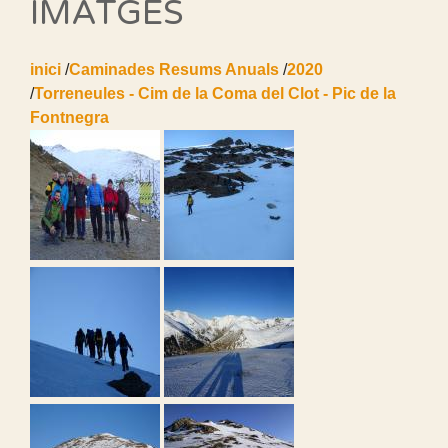
IMATGES
inici
/
Caminades Resums Anuals
/
2020
/
Torreneules - Cim de la Coma del Clot - Pic de la
Fontnegra