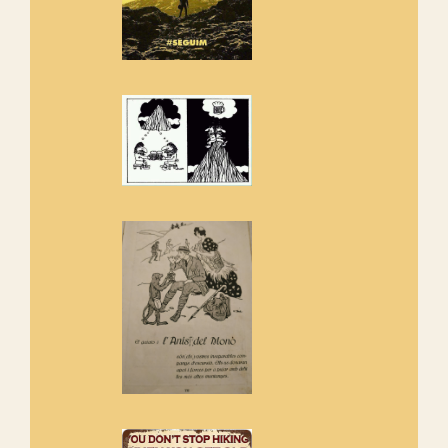
Amics de Sant Aniol d'Aguja
Els Centpeus estem implicats
amb la recuperació del refugi i
de l'entorn de Sant Aniol