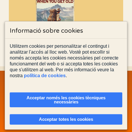
Informació sobre cookies
Utilitzem cookies per personalitzar el contingut i
analitzar l'accés al lloc web. Vostè pot escollir si
només accepta les cookies necessàries pel correcte
funcionament del web o si accepta totes les cookies
que s'utilitzen al web. Per més informació veure la
nostra
política de cookies
.
MAPA WEB
INFORMACIÓ LEGAL
POLÍTICA PRIVACITAT
POLÍTICA DE COOKIES
CONTACTA'NS
Acceptar només les cookies tècniques
necessàries
Actualitzada el
03/08/2026
Acceptar totes les cookies