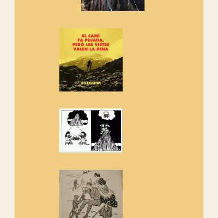
Vells
Si ets una entitat o associació
adhereix-te al manifest!
Rebem un diploma dels
Amics de Sant Aniol d'Aguja
Els Centpeus estem implicats
amb la recuperació del refugi i
de l'entorn de Sant Aniol