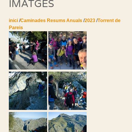
IMATGES
inici
/
Caminades Resums Anuals
/
2023
/
Torrent de
Pareis