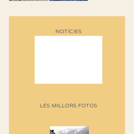
NOTÍCIES
Sortides Centpeus 2026 (1a
part)
Aquí teniu la primera part de la
programació d'aquest any
LES MILLORS FOTOS
Marmotes de biblioteca
Si no podem caminar, alguna
cosa hem de fer...