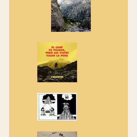
Els Centpeus signen el
Manifest a favor dels Camins
Vells
Si ets una entitat o associació
adhereix-te al manifest!
Rebem un diploma dels
Amics de Sant Aniol d'Aguja
Els Centpeus estem implicats
amb la recuperació del refugi i
de l'entorn de Sant Aniol