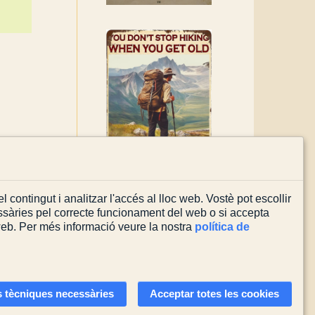
l contingut i analitzar l'accés al lloc web. Vostè pot escollir
sàries pel correcte funcionament del web o si accepta
 web. Per més informació veure la nostra
política de
Actualitzada el
03/08/2026
 tècniques necessàries
Acceptar totes les cookies