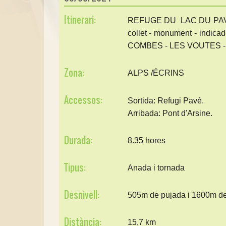
Itinerari:
REFUGE DU LAC DU PAVÉ 
collet - monument - ind
COMBES - LES VOUTES -
Zona:
ALPS /ÉCRINS
Accessos:
Sortida: Refugi Pavé.
Arribada: Pont d'Arsine.
Durada:
8.35 hores
Tipus:
Anada i tornada
Desnivell:
505m de pujada i 1600m d
Distància:
15,7 km