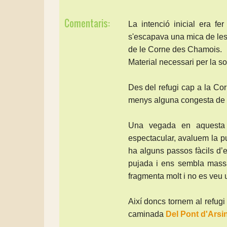
Comentaris:
La intenció inicial era f
s'escapava una mica de les h
de le Corne des Chamois.
Material necessari per la so
Des del refugi cap a la Co
menys alguna congesta de n
Una vegada en aquesta 
espectacular, avaluem la p
ha alguns passos fàcils d’
pujada i ens sembla massa
fragmenta molt i no es veu 
Així doncs tornem al refug
caminada
Del Pont d'Arsin