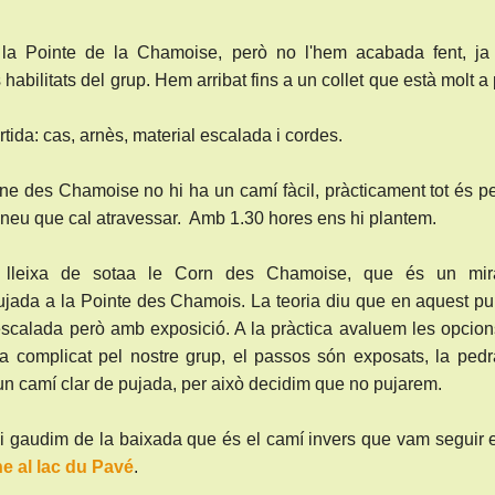
er la Pointe de la Chamoise, però no l'hem acabada fent, ja
abilitats del grup. Hem arribat fins a un collet que està molt a
rtida: cas, arnès, material escalada i cordes.
rne des Chamoise no hi ha un camí fàcil, pràcticament tot és p
eu que cal atravessar. Amb 1.30 hores ens hi plantem.
lleixa de sotaa le Corn des Chamoise, que és un mir
ujada a la Pointe des Chamois. La teoria diu que en aquest pu
escalada però amb exposició. A la pràctica avaluem les opcio
 complicat pel nostre grup, el passos són exposats, la pedr
un camí clar de pujada, per això decidim que no pujarem.
i i gaudim de la baixada que és el camí invers que vam seguir 
e al lac du Pavé
.