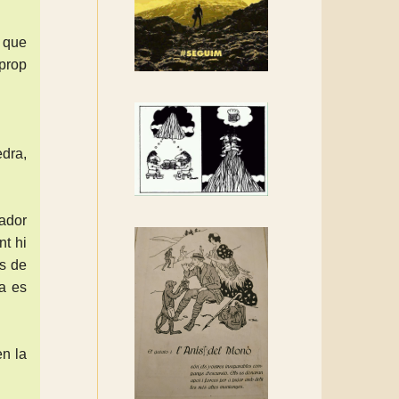
Rebem un diploma dels
Amics de Sant Aniol
 que
d'Aguja
 prop
Els Centpeus estem
implicats amb la
recuperació del refugi i de
l'entorn de Sant Aniol
edra,
ador
nt hi
ns de
a es
en la