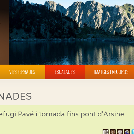
VIES FERRADES
ESCALADES
IMATGES I RECORDS
INADES
fugi Pavé i tornada fins pont d'Arsine