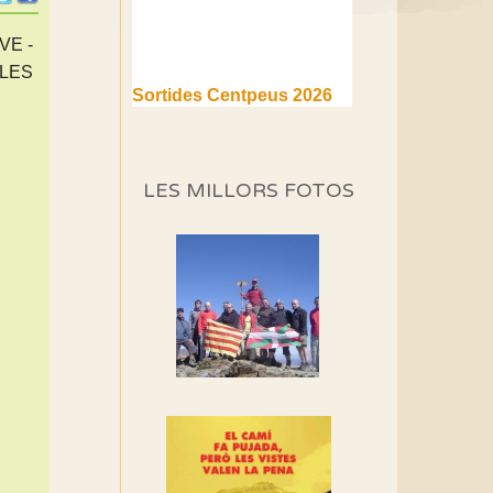
VE -
 LES
Sortides Centpeus 2026
(1a part)
Aquí teniu la primera part de
la programació d'aquest any
LES MILLORS FOTOS
Marmotes de biblioteca
Si no podem caminar,
alguna cosa hem de fer...
Els Centpeus signen el
Manifest a favor dels
Camins Vells
Si ets una entitat o
associació adhereix-te al
manifest!