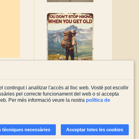
l contingut i analitzar l'accés al lloc web. Vostè pot escollir
sàries pel correcte funcionament del web o si accepta
 web. Per més informació veure la nostra
política de
Actualitzada el
03/08/2026
 tècniques necessàries
Acceptar totes les cookies