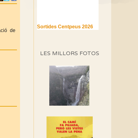
Sortides Centpeus 2026
ació de
(1a part)
Aquí teniu la primera part de
la programació d'aquest any
LES MILLORS FOTOS
Marmotes de biblioteca
Si no podem caminar,
alguna cosa hem de fer...
Els Centpeus signen el
Manifest a favor dels
Camins Vells
Si ets una entitat o
associació adhereix-te al
manifest!