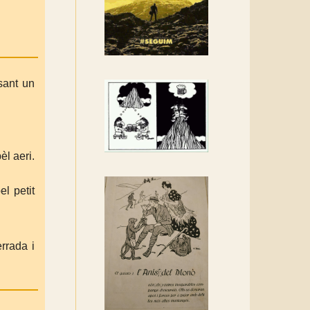
Rebem un diploma dels
Amics de Sant Aniol
d'Aguja
Els Centpeus estem
implicats amb la
ssant un
recuperació del refugi i de
l'entorn de Sant Aniol
èl aeri.
el petit
rrada i