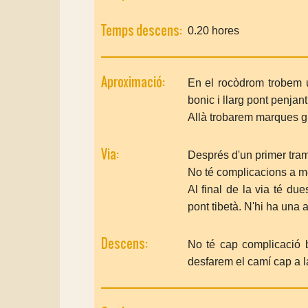
Temps descens:
0.20 hores
Aproximació:
En el rocòdrom trobem un
bonic i llarg pont penjant 
Allà trobarem marques gro
Via:
Després d'un primer tram 
No té complicacions a me
Al final de la via té due
pont tibetà. N'hi ha una 
Descens:
No té cap complicació b
desfarem el camí cap a la 