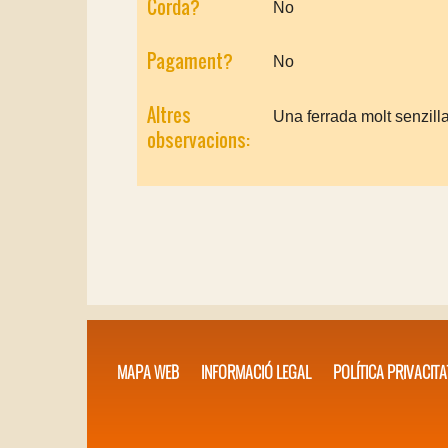
Corda?
No
Pagament?
No
Altres
Una ferrada molt senzill
observacions:
MAPA WEB
INFORMACIÓ LEGAL
POLÍTICA PRIVACITA