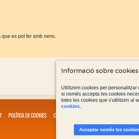
a que es pot fer amb nens.
Informació sobre cookies
Utilitzem cookies per personalitzar e
si només accepta les cookies neces
totes les cookies que s'utilitzen al
cookies
.
T
POLÍTICA DE COOKIES
CONTACTA'NS
Acceptar només les cookies