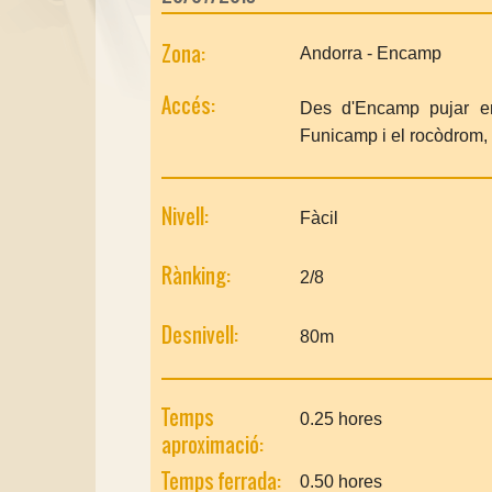
Zona:
Andorra - Encamp
Accés:
Des d'Encamp pujar en 
Funicamp i el rocòdrom,
Nivell:
Fàcil
Rànking:
2/8
Desnivell:
80m
Temps
0.25 hores
aproximació:
Temps ferrada:
0.50 hores