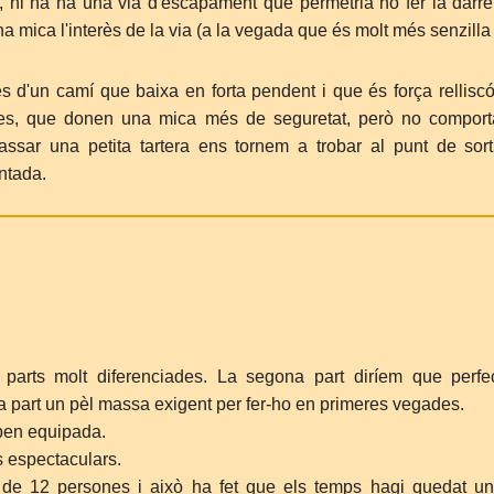
 hi ha ha una via d'escapament que permetria no fer la darrer
a mica l'interès de la via (a la vegada que és molt més senzilla 
s d'un camí que baixa en forta pendent i que és força relliscó
es, que donen una mica més de seguretat, però no comport
passar una petita tartera ens tornem a trobar al punt de sort
ntada.
arts molt diferenciades. La segona part diríem que perfe
era part un pèl massa exigent per fer-ho en primeres vegades.
 ben equipada.
s espectaculars.
de 12 persones i això ha fet que els temps hagi quedat u