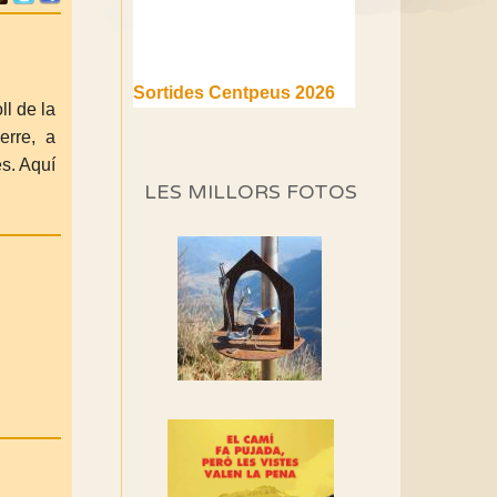
Sortides Centpeus 2026
(1a part)
l de la
Aquí teniu la primera part de
erre, a
la programació d'aquest any
es. Aquí
LES MILLORS FOTOS
Marmotes de biblioteca
Si no podem caminar,
alguna cosa hem de fer...
Els Centpeus signen el
Manifest a favor dels
Camins Vells
Si ets una entitat o
associació adhereix-te al
manifest!