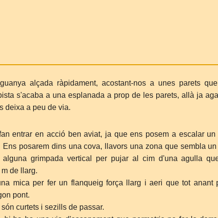
guanya alçada ràpidament, acostant-nos a unes parets qu
pista s'acaba a una esplanada a prop de les parets, allà ja ag
 deixa a peu de via.
fan entrar en acció ben aviat, ja que ens posem a escalar un
cal. Ens posarem dins una cova, llavors una zona que sembla un
i alguna grimpada vertical per pujar al cim d'una agulla qu
m de llarg.
na mica per fer un flanqueig força llarg i aeri que tot anant 
gon pont.
ón curtets i sezills de passar.