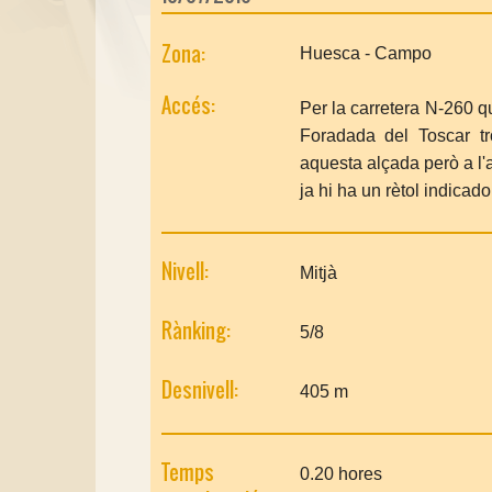
Zona:
Huesca - Campo
Accés:
Per la carretera N-260 q
Foradada del Toscar t
aquesta alçada però a l'a
ja hi ha un rètol indicado
Nivell:
Mitjà
Rànking:
5/8
Desnivell:
405 m
Temps
0.20 hores