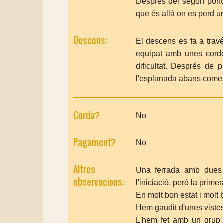
Després del segon pont,
que és allà on es perd un
Descens:
El descens es fa a travé
equipat amb unes cord
dificultat. Després de 
l'esplanada abans come
Corda?
No
Pagament?
No
Altres
Una ferrada amb dues p
observacions:
l'iniciació, però la prim
En molt bon estat i molt
Hem gaudit d'unes viste
L'hem fet amb un grup 