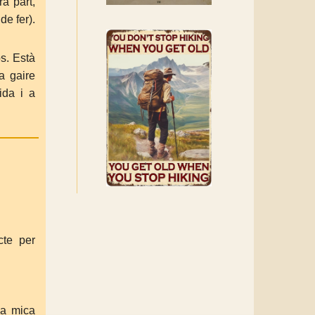
a part,
de fer).
s. Està
a gaire
ida i a
cte per
na mica