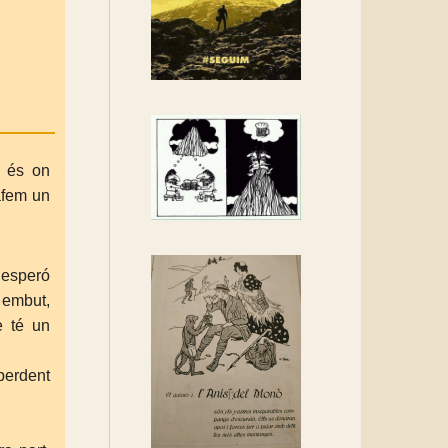
Rebem un diploma dels
Amics de Sant Aniol
d'Aguja
Els Centpeus estem
implicats amb la
recuperació del refugi i de
l'entorn de Sant Aniol
e és on
afem un
 esperó
 embut,
e té un
perdent