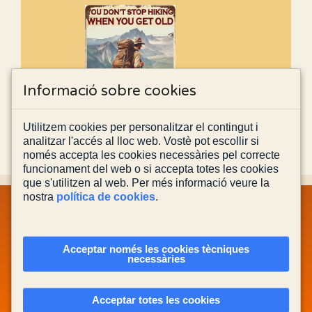
Informació sobre cookies
Utilitzem cookies per personalitzar el contingut i
analitzar l'accés al lloc web. Vostè pot escollir si
només accepta les cookies necessàries pel correcte
funcionament del web o si accepta totes les cookies
que s'utilitzen al web. Per més informació veure la
nostra
política de cookies
.
MAPA WEB
INFORMACIÓ LEGAL
POLÍTICA PRIVACITAT
POLÍTICA DE COOKIES
CONTACTA'NS
Acceptar només les cookies tècniques
necessàries
Actualitzada el
03/08/2026
Acceptar totes les cookies