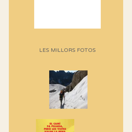
Sortides Centpeus 2026 (1a
part)
Aquí teniu la primera part de la
LES MILLORS FOTOS
programació d'aquest any
Marmotes de biblioteca
Si no podem caminar, alguna
cosa hem de fer...
Els Centpeus signen el
Manifest a favor dels Camins
Vells
Si ets una entitat o associació
adhereix-te al manifest!