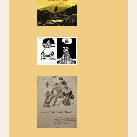
Rebem un diploma dels
Amics de Sant Aniol d'Aguja
Els Centpeus estem implicats
amb la recuperació del refugi i
de l'entorn de Sant Aniol