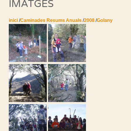
IMATGES
inici
/
Caminades Resums Anuals
/
2008
/
Golany