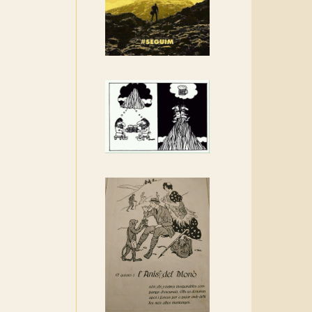
Rebem un diploma dels
Amics de Sant Aniol
d'Aguja
Els Centpeus estem
implicats amb la
recuperació del refugi i de
l'entorn de Sant Aniol