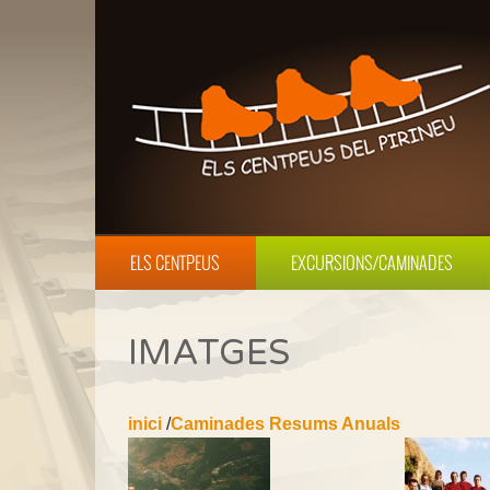
ELS CENTPEUS
EXCURSIONS/CAMINADES
IMATGES
inici
/
Caminades Resums Anuals