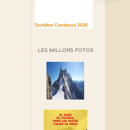
Sortides Centpeus 2026
(1a part)
Aquí teniu la primera part de
la programació d'aquest any
LES MILLORS FOTOS
Marmotes de biblioteca
Si no podem caminar,
alguna cosa hem de fer...
Els Centpeus signen el
Manifest a favor dels
Camins Vells
Si ets una entitat o
associació adhereix-te al
manifest!