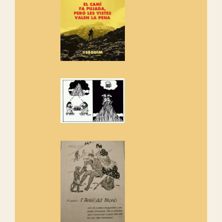
adhereix-te al manifest!
Rebem un diploma dels
Amics de Sant Aniol d'Aguja
Els Centpeus estem implicats
amb la recuperació del refugi i
de l'entorn de Sant Aniol