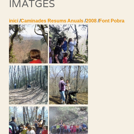
IMATGES
inici
/
Caminades Resums Anuals
/
2008
/
Font Pobra