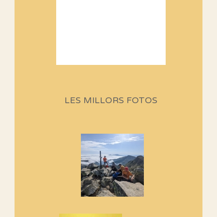
Sortides Centpeus 2026 (1a
part)
Aquí teniu la primera part de la
LES MILLORS FOTOS
programació d'aquest any
Marmotes de biblioteca
Si no podem caminar, alguna
cosa hem de fer...
Els Centpeus signen el
Manifest a favor dels Camins
Vells
Si ets una entitat o associació