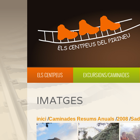
ELS CENTPEUS
EXCURSIONS/CAMINADES
IMATGES
inici
/
Caminades Resums Anuals
/
2008
/
Sad