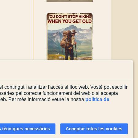
l contingut i analitzar l'accés al lloc web. Vostè pot escollir
sàries pel correcte funcionament del web o si accepta
 web. Per més informació veure la nostra
política de
Actualitzada el
03/08/2026
 tècniques necessàries
Acceptar totes les cookies