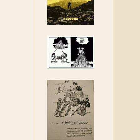
Rebem un diploma dels
Amics de Sant Aniol
d'Aguja
Els Centpeus estem
implicats amb la
recuperació del refugi i de
l'entorn de Sant Aniol