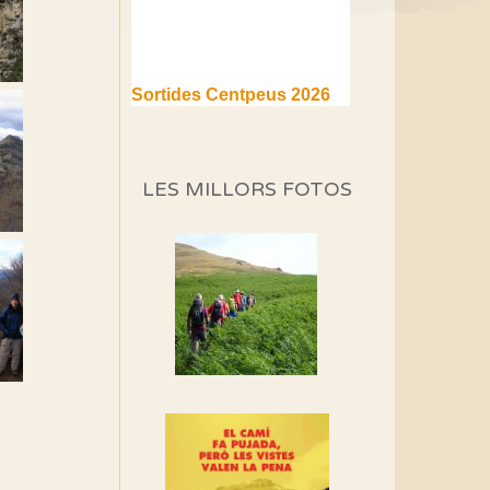
Sortides Centpeus 2026
(1a part)
Aquí teniu la primera part de
la programació d'aquest any
LES MILLORS FOTOS
Marmotes de biblioteca
Si no podem caminar,
alguna cosa hem de fer...
Els Centpeus signen el
Manifest a favor dels
Camins Vells
Si ets una entitat o
associació adhereix-te al
manifest!