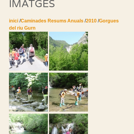
IMATGES
inici
/
Caminades Resums Anuals
/
2010
/
Gorgues
del riu Gurn