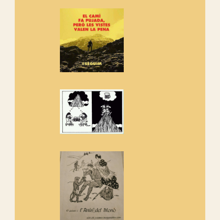
Si ets una entitat o associació
adhereix-te al manifest!
Rebem un diploma dels
Amics de Sant Aniol d'Aguja
Els Centpeus estem implicats
amb la recuperació del refugi i
de l'entorn de Sant Aniol