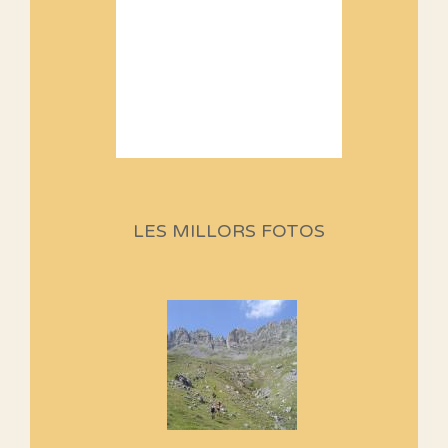
Sortides Centpeus 2026 (1a
part)
Aquí teniu la primera part de la
LES MILLORS FOTOS
programació d'aquest any
Marmotes de biblioteca
Si no podem caminar, alguna
cosa hem de fer...
Els Centpeus signen el
Manifest a favor dels Camins
Vells