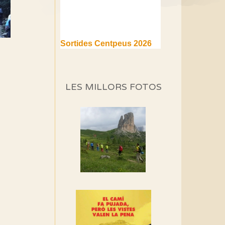
Sortides Centpeus 2026
(1a part)
Aquí teniu la primera part de
la programació d'aquest any
LES MILLORS FOTOS
Marmotes de biblioteca
Si no podem caminar,
alguna cosa hem de fer...
Els Centpeus signen el
Manifest a favor dels
Camins Vells
Si ets una entitat o
associació adhereix-te al
manifest!