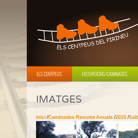
ELS CENTPEUS
EXCURSIONS/CAMINADES
IMATGES
inici
/
Caminades Resums Anuals
/
2010
/
Salt