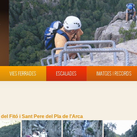
VIES FERRADES
ESCALADES
IMATGES I RECORDS
 del Fitó i Sant Pere del Pla de l'Arca