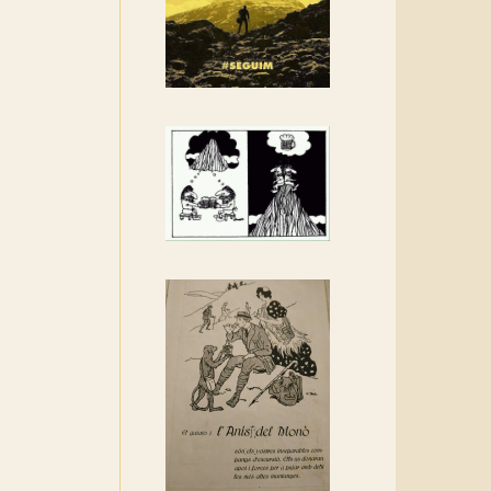
Rebem un diploma dels
Amics de Sant Aniol
d'Aguja
Els Centpeus estem
implicats amb la
recuperació del refugi i de
l'entorn de Sant Aniol