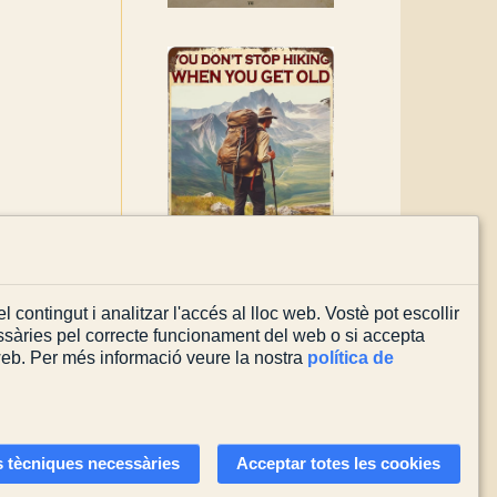
l contingut i analitzar l'accés al lloc web. Vostè pot escollir
sàries pel correcte funcionament del web o si accepta
 web. Per més informació veure la nostra
política de
Actualitzada el
03/08/2026
 tècniques necessàries
Acceptar totes les cookies