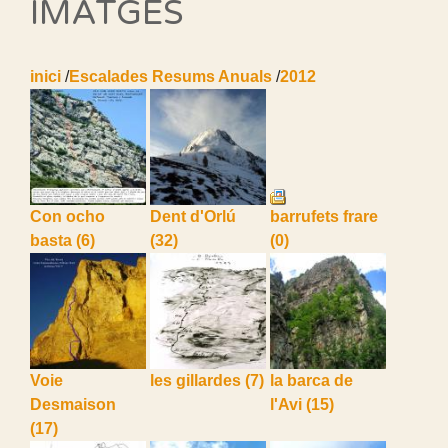
IMATGES
inici
/
Escalades Resums Anuals
/
2012
Con ocho
Dent d'Orlú
barrufets frare
basta
(6)
(32)
(0)
Voie
les gillardes
(7)
la barca de
Desmaison
l'Avi
(15)
(17)