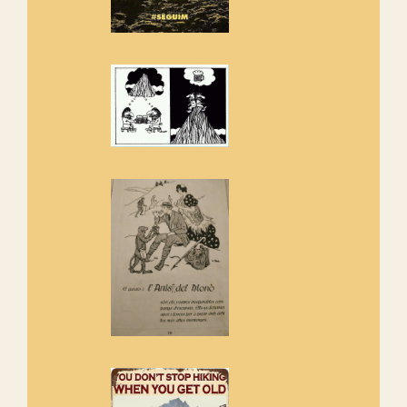
Els Centpeus estem implicats
amb la recuperació del refugi i
de l'entorn de Sant Aniol