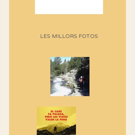
Sortides Centpeus 2026 (1a
part)
Aquí teniu la primera part de la
LES MILLORS FOTOS
programació d'aquest any
Marmotes de biblioteca
Si no podem caminar, alguna
cosa hem de fer...
Els Centpeus signen el
Manifest a favor dels Camins
Vells
Si ets una entitat o associació
adhereix-te al manifest!
Rebem un diploma dels
Amics de Sant Aniol d'Aguja