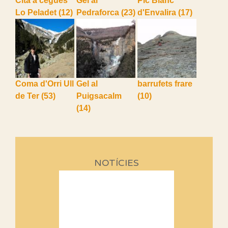
Cita a cegues
Gel al
Pic Blanc
Lo Peladet
(12)
Pedraforca
(23)
d'Envalira
(17)
Coma d'Orri Ull
Gel al
barrufets frare
de Ter
(53)
Puigsacalm
(10)
(14)
NOTÍCIES