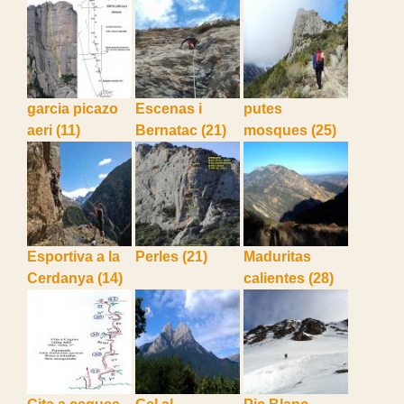
garcia picazo
Escenas i
putes
aeri
(11)
Bernatac
(21)
mosques
(25)
Esportiva a la
Perles
(21)
Maduritas
Cerdanya
(14)
calientes
(28)