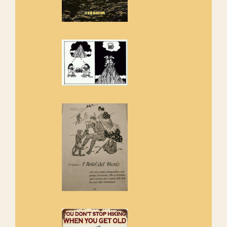
Els Centpeus estem implicats
amb la recuperació del refugi i
de l'entorn de Sant Aniol