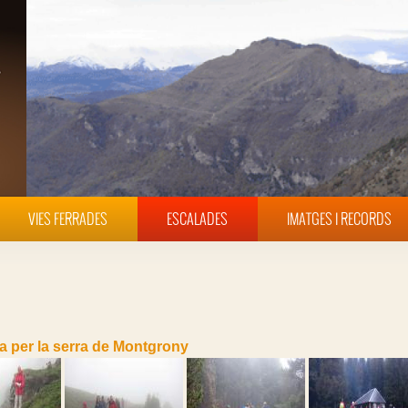
VIES FERRADES
ESCALADES
IMATGES I RECORDS
ta per la serra de Montgrony