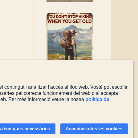
l contingut i analitzar l'accés al lloc web. Vostè pot escollir
sàries pel correcte funcionament del web o si accepta
 web. Per més informació veure la nostra
política de
Actualitzada el
03/08/2026
 tècniques necessàries
Acceptar totes les cookies