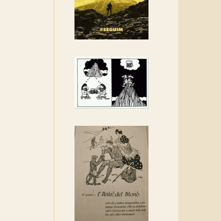
Rebem un diploma dels
Amics de Sant Aniol
d'Aguja
Els Centpeus estem
implicats amb la
recuperació del refugi i de
l'entorn de Sant Aniol