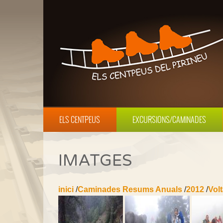
ELS CENTPEUS
EXCURSIONS/CAMINADES
IMATGES
inici
/
Caminades Resums Anuals
/
2012
/
Vol