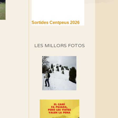
Sortides Centpeus 2026
(1a part)
Aquí teniu la primera part de
la programació d'aquest any
LES MILLORS FOTOS
Marmotes de biblioteca
Si no podem caminar,
alguna cosa hem de fer...
Els Centpeus signen el
Manifest a favor dels
Camins Vells
Si ets una entitat o
associació adhereix-te al
manifest!