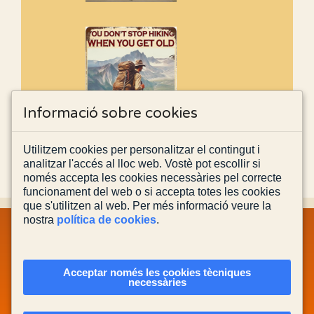
Informació sobre cookies
Utilitzem cookies per personalitzar el contingut i
analitzar l'accés al lloc web. Vostè pot escollir si
només accepta les cookies necessàries pel correcte
funcionament del web o si accepta totes les cookies
que s'utilitzen al web. Per més informació veure la
nostra
política de cookies
.
MAPA WEB
INFORMACIÓ LEGAL
POLÍTICA PRIVACITAT
POLÍTICA DE COOKIES
CONTACTA'NS
Acceptar només les cookies tècniques
necessàries