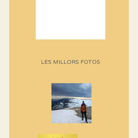
Sortides Centpeus 2026 (1a
part)
Aquí teniu la primera part de la
LES MILLORS FOTOS
programació d'aquest any
Marmotes de biblioteca
Si no podem caminar, alguna
cosa hem de fer...
Els Centpeus signen el
Manifest a favor dels Camins
Vells
Si ets una entitat o associació