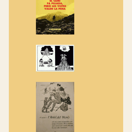
adhereix-te al manifest!
Rebem un diploma dels
Amics de Sant Aniol d'Aguja
Els Centpeus estem implicats
amb la recuperació del refugi i
de l'entorn de Sant Aniol