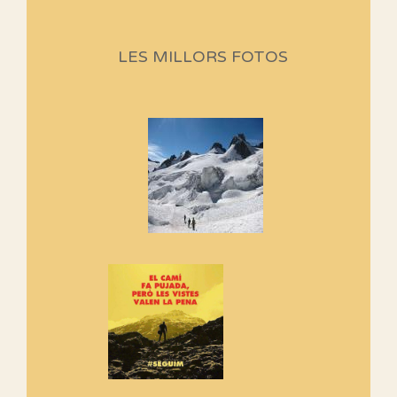
Sortides Centpeus 2026 (1a
part)
Aquí teniu la primera part de la
LES MILLORS FOTOS
programació d'aquest any
Marmotes de biblioteca
Si no podem caminar, alguna
cosa hem de fer...
Els Centpeus signen el
Manifest a favor dels Camins
Vells
Si ets una entitat o associació
adhereix-te al manifest!
Rebem un diploma dels
Amics de Sant Aniol d'Aguja
Els Centpeus estem implicats
amb la recuperació del refugi i