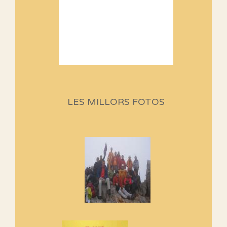
Sortides Centpeus 2026 (1a
part)
Aquí teniu la primera part de la
LES MILLORS FOTOS
programació d'aquest any
Marmotes de biblioteca
Si no podem caminar, alguna
cosa hem de fer...
Els Centpeus signen el
Manifest a favor dels Camins
Vells
Si ets una entitat o associació