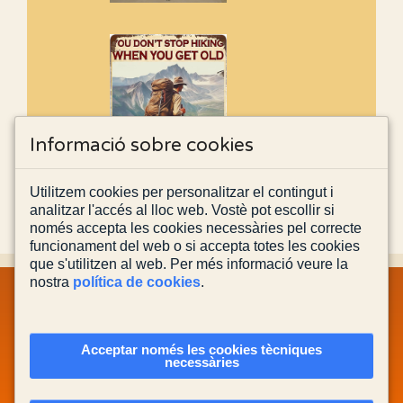
Informació sobre cookies
Utilitzem cookies per personalitzar el contingut i
analitzar l'accés al lloc web. Vostè pot escollir si
només accepta les cookies necessàries pel correcte
funcionament del web o si accepta totes les cookies
que s'utilitzen al web. Per més informació veure la
nostra
política de cookies
.
MAPA WEB
INFORMACIÓ LEGAL
POLÍTICA PRIVACITAT
POLÍTICA DE COOKIES
CONTACTA'NS
Acceptar només les cookies tècniques
necessàries