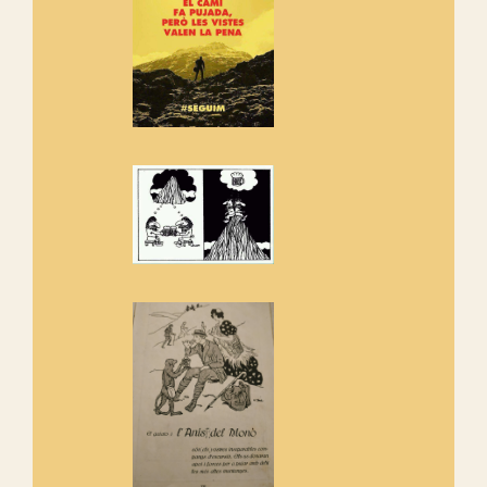
adhereix-te al manifest!
Rebem un diploma dels
Amics de Sant Aniol d'Aguja
Els Centpeus estem implicats
amb la recuperació del refugi i
de l'entorn de Sant Aniol