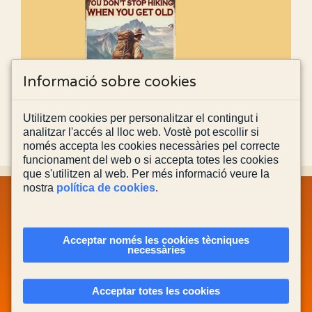
Informació sobre cookies
Utilitzem cookies per personalitzar el contingut i
analitzar l'accés al lloc web. Vostè pot escollir si
només accepta les cookies necessàries pel correcte
funcionament del web o si accepta totes les cookies
que s'utilitzen al web. Per més informació veure la
nostra
política de cookies
.
MAPA WEB
INFORMACIÓ LEGAL
POLÍTICA PRIVACITAT
POLÍTICA DE COOKIES
CONTACTA'NS
Acceptar només les cookies tècniques
necessàries
Actualitzada el
03/08/2026
Acceptar totes les cookies