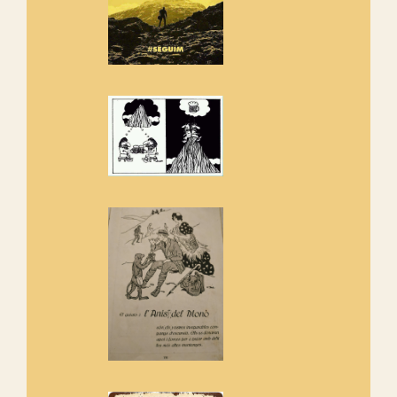
Rebem un diploma dels
Amics de Sant Aniol d'Aguja
Els Centpeus estem implicats
amb la recuperació del refugi i
de l'entorn de Sant Aniol