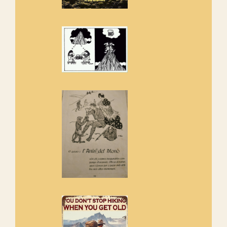
Els Centpeus estem implicats
amb la recuperació del refugi i
de l'entorn de Sant Aniol