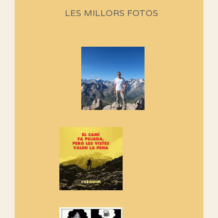
Aquí teniu la primera part de la
LES MILLORS FOTOS
programació d'aquest any
Marmotes de biblioteca
Si no podem caminar, alguna
cosa hem de fer...
Els Centpeus signen el
Manifest a favor dels Camins
Vells
Si ets una entitat o associació
adhereix-te al manifest!
Rebem un diploma dels
Amics de Sant Aniol d'Aguja
Els Centpeus estem implicats
amb la recuperació del refugi i
de l'entorn de Sant Aniol