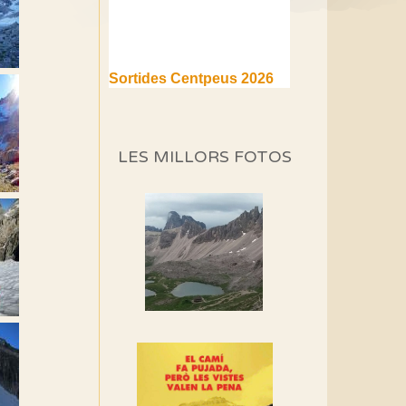
Sortides Centpeus 2026
(1a part)
Aquí teniu la primera part de
la programació d'aquest any
LES MILLORS FOTOS
Marmotes de biblioteca
Si no podem caminar,
alguna cosa hem de fer...
Els Centpeus signen el
Manifest a favor dels
Camins Vells
Si ets una entitat o
associació adhereix-te al
manifest!
Rebem un diploma dels