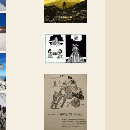
Amics de Sant Aniol
d'Aguja
Els Centpeus estem
implicats amb la
recuperació del refugi i de
l'entorn de Sant Aniol