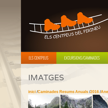
ELS CENTPEUS
EXCURSIONS/CAMINADES
IMATGES
inici
/
Caminades Resums Anuals
/
2016
/
Ane