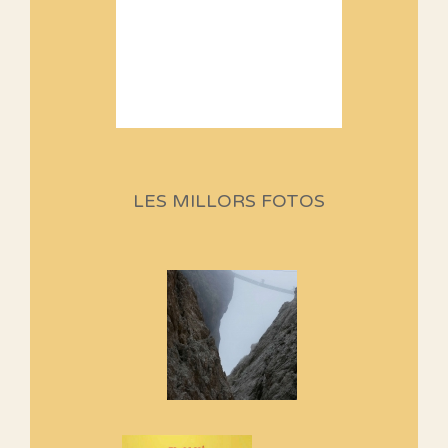
Sortides Centpeus 2026 (1a
part)
Aquí teniu la primera part de la
LES MILLORS FOTOS
programació d'aquest any
Marmotes de biblioteca
Si no podem caminar, alguna
cosa hem de fer...
Els Centpeus signen el
Manifest a favor dels Camins
Vells
Si ets una entitat o associació