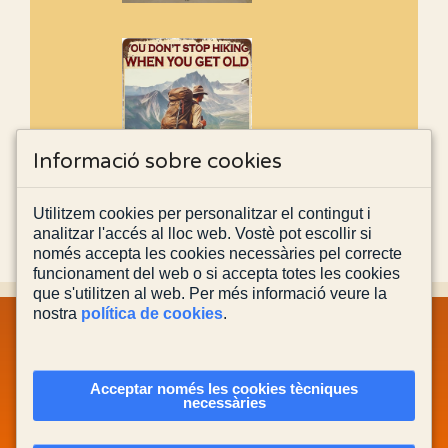
Informació sobre cookies
Utilitzem cookies per personalitzar el contingut i
analitzar l'accés al lloc web. Vostè pot escollir si
només accepta les cookies necessàries pel correcte
funcionament del web o si accepta totes les cookies
que s'utilitzen al web. Per més informació veure la
nostra
política de cookies
.
MAPA WEB
INFORMACIÓ LEGAL
POLÍTICA PRIVACITAT
POLÍTICA DE COOKIES
CONTACTA'NS
Acceptar només les cookies tècniques
necessàries