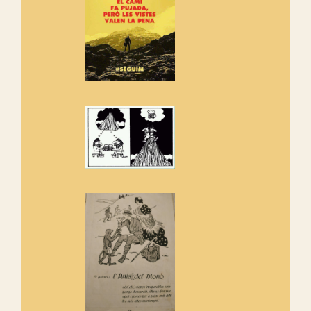
adhereix-te al manifest!
Rebem un diploma dels
Amics de Sant Aniol d'Aguja
Els Centpeus estem implicats
amb la recuperació del refugi i
de l'entorn de Sant Aniol