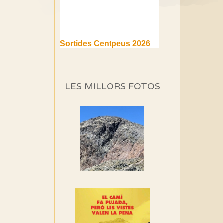
Sortides Centpeus 2026
(1a part)
Aquí teniu la primera part de
la programació d'aquest any
LES MILLORS FOTOS
Marmotes de biblioteca
Si no podem caminar,
alguna cosa hem de fer...
Els Centpeus signen el
Manifest a favor dels
Camins Vells
Si ets una entitat o
associació adhereix-te al
manifest!