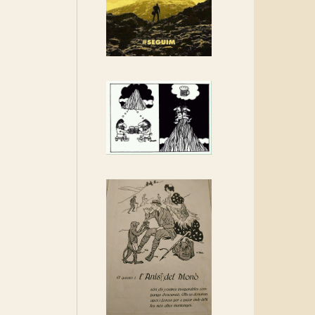
Rebem un diploma dels
Amics de Sant Aniol
d'Aguja
Els Centpeus estem
implicats amb la
recuperació del refugi i de
l'entorn de Sant Aniol