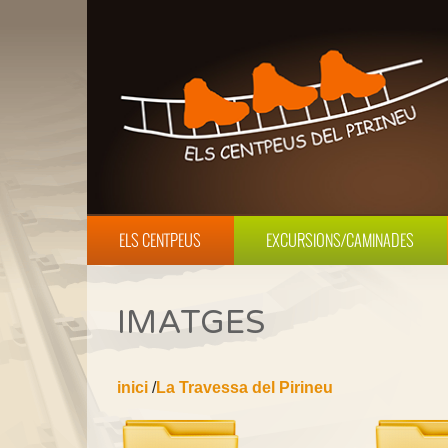
ELS CENTPEUS
EXCURSIONS/CAMINADES
IMATGES
inici
/
La Travessa del Pirineu