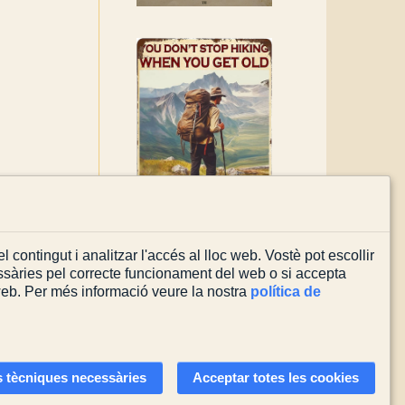
l contingut i analitzar l'accés al lloc web. Vostè pot escollir
sàries pel correcte funcionament del web o si accepta
 web. Per més informació veure la nostra
política de
Actualitzada el
03/08/2026
 tècniques necessàries
Acceptar totes les cookies