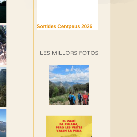
Sortides Centpeus 2026
(1a part)
Aquí teniu la primera part de
la programació d'aquest any
LES MILLORS FOTOS
Marmotes de biblioteca
Si no podem caminar,
alguna cosa hem de fer...
Els Centpeus signen el
Manifest a favor dels
Camins Vells
Si ets una entitat o
associació adhereix-te al
manifest!