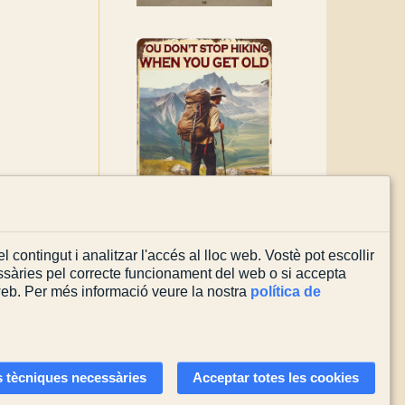
l contingut i analitzar l'accés al lloc web. Vostè pot escollir
sàries pel correcte funcionament del web o si accepta
 web. Per més informació veure la nostra
política de
Actualitzada el
03/08/2026
 tècniques necessàries
Acceptar totes les cookies