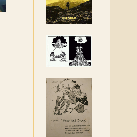
Rebem un diploma dels
Amics de Sant Aniol
d'Aguja
Els Centpeus estem
implicats amb la
recuperació del refugi i de
l'entorn de Sant Aniol