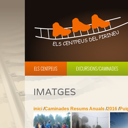
ELS CENTPEUS
EXCURSIONS/CAMINADES
IMATGES
inici
/
Caminades Resums Anuals
/
2016
/
Puig