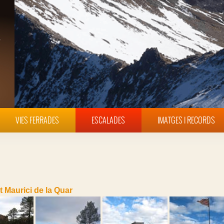
VIES FERRADES
ESCALADES
IMATGES I RECORDS
t Maurici de la Quar