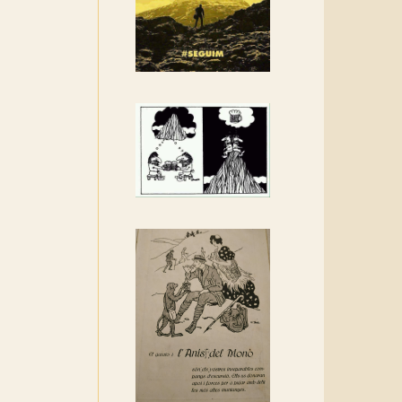
Rebem un diploma dels
Amics de Sant Aniol
d'Aguja
Els Centpeus estem
implicats amb la
recuperació del refugi i de
l'entorn de Sant Aniol