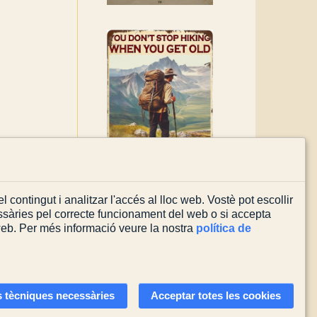
l contingut i analitzar l'accés al lloc web. Vostè pot escollir
sàries pel correcte funcionament del web o si accepta
 web. Per més informació veure la nostra
política de
Actualitzada el
08/08/2026
 tècniques necessàries
Acceptar totes les cookies