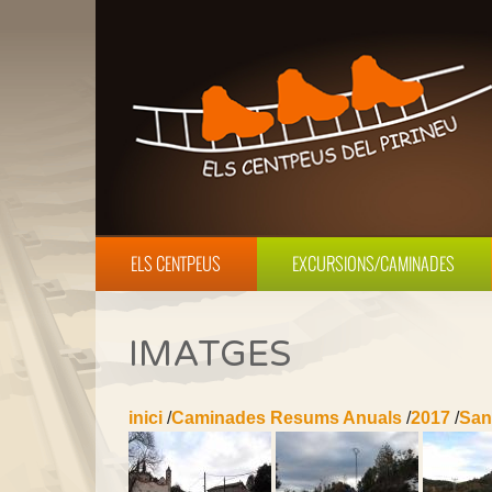
ELS CENTPEUS
EXCURSIONS/CAMINADES
IMATGES
inici
/
Caminades Resums Anuals
/
2017
/
San