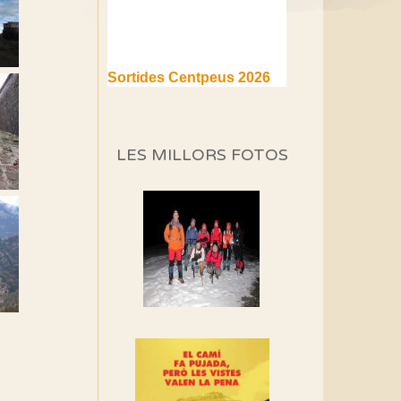
Sortides Centpeus 2026
(1a part)
Aquí teniu la primera part de
la programació d'aquest any
LES MILLORS FOTOS
Marmotes de biblioteca
Si no podem caminar,
alguna cosa hem de fer...
Els Centpeus signen el
Manifest a favor dels
Camins Vells
Si ets una entitat o
associació adhereix-te al
manifest!