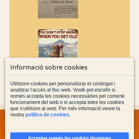
Informació sobre cookies
Utilitzem cookies per personalitzar el contingut i
analitzar l'accés al lloc web. Vostè pot escollir si
només accepta les cookies necessàries pel correcte
funcionament del web o si accepta totes les cookies
que s'utilitzen al web. Per més informació veure la
nostra
política de cookies
.
MAPA WEB
INFORMACIÓ LEGAL
POLÍTICA PRIVACITAT
POLÍTICA DE COOKIES
CONTACTA'NS
Acceptar només les cookies tècniques