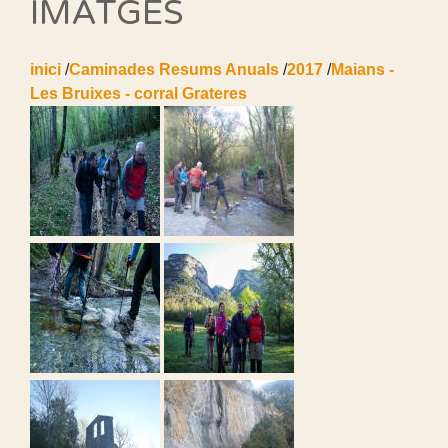
IMATGES
inici
/
Caminades Resums Anuals
/
2017
/
Maians -
Les Bruixes - corral Grateres