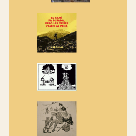
Vells
Si ets una entitat o associació
adhereix-te al manifest!
Rebem un diploma dels
Amics de Sant Aniol d'Aguja
Els Centpeus estem implicats
amb la recuperació del refugi i
de l'entorn de Sant Aniol