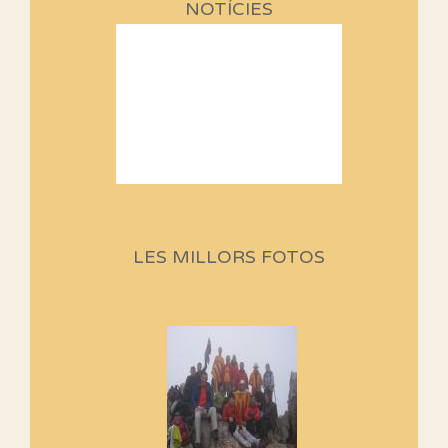
NOTÍCIES
Sortides Centpeus 2026 (1a
part)
Aquí teniu la primera part de la
LES MILLORS FOTOS
programació d'aquest any
Marmotes de biblioteca
Si no podem caminar, alguna
cosa hem de fer...
Els Centpeus signen el
Manifest a favor dels Camins