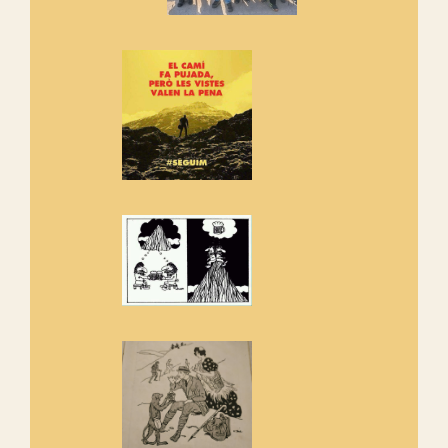
Vells
Si ets una entitat o associació
adhereix-te al manifest!
Rebem un diploma dels
Amics de Sant Aniol d'Aguja
Els Centpeus estem implicats
amb la recuperació del refugi i
de l'entorn de Sant Aniol