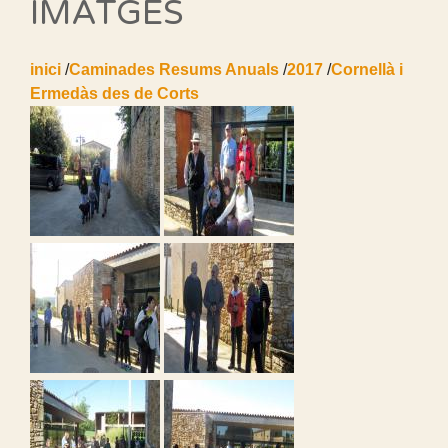
IMATGES
inici
/
Caminades Resums Anuals
/
2017
/
Cornellà i
Ermedàs des de Corts