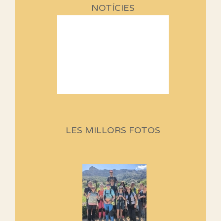
NOTÍCIES
Sortides Centpeus 2026 (1a
part)
Aquí teniu la primera part de la
LES MILLORS FOTOS
programació d'aquest any
Marmotes de biblioteca
Si no podem caminar, alguna
cosa hem de fer...
Els Centpeus signen el
Manifest a favor dels Camins