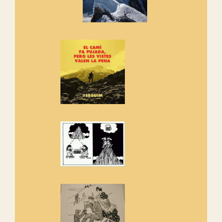
Manifest a favor dels Camins
Vells
Si ets una entitat o associació
adhereix-te al manifest!
Rebem un diploma dels
Amics de Sant Aniol d'Aguja
Els Centpeus estem implicats
amb la recuperació del refugi i
de l'entorn de Sant Aniol