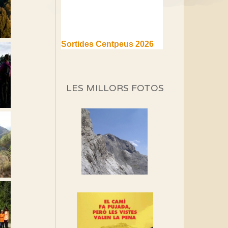
Sortides Centpeus 2026
(1a part)
Aquí teniu la primera part de
la programació d'aquest any
LES MILLORS FOTOS
Marmotes de biblioteca
Si no podem caminar,
alguna cosa hem de fer...
Els Centpeus signen el
Manifest a favor dels
Camins Vells
Si ets una entitat o
associació adhereix-te al
manifest!