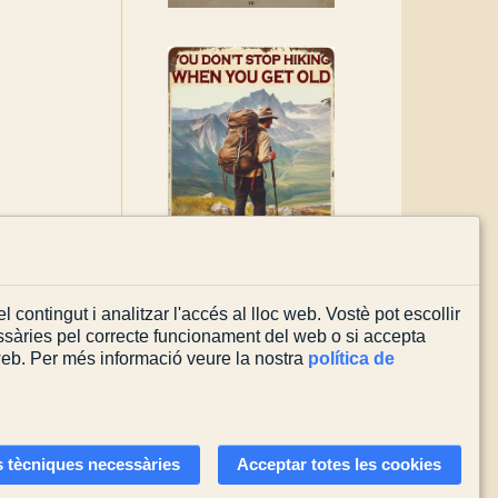
l contingut i analitzar l'accés al lloc web. Vostè pot escollir
sàries pel correcte funcionament del web o si accepta
 web. Per més informació veure la nostra
política de
Actualitzada el
03/08/2026
 tècniques necessàries
Acceptar totes les cookies