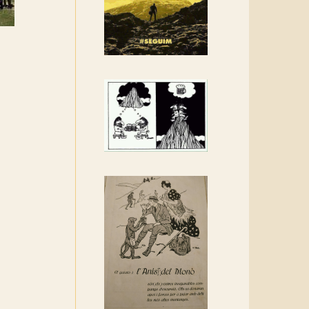
Rebem un diploma dels
Amics de Sant Aniol
d'Aguja
Els Centpeus estem
implicats amb la
recuperació del refugi i de
l'entorn de Sant Aniol