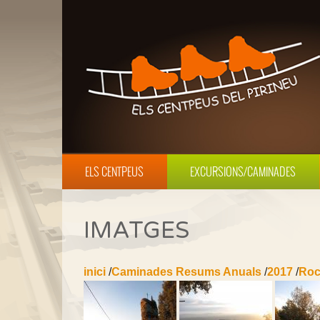
ELS CENTPEUS
EXCURSIONS/CAMINADES
IMATGES
inici
/
Caminades Resums Anuals
/
2017
/
Roc