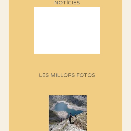
NOTÍCIES
Sortides Centpeus 2026 (1a
part)
Aquí teniu la primera part de la
LES MILLORS FOTOS
programació d'aquest any
Marmotes de biblioteca
Si no podem caminar, alguna
cosa hem de fer...
Els Centpeus signen el
Manifest a favor dels Camins