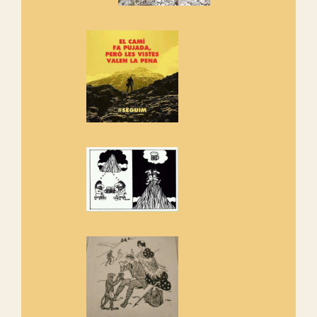
Vells
Si ets una entitat o associació
adhereix-te al manifest!
Rebem un diploma dels
Amics de Sant Aniol d'Aguja
Els Centpeus estem implicats
amb la recuperació del refugi i
de l'entorn de Sant Aniol