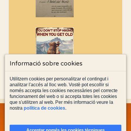
Informació sobre cookies
Utilitzem cookies per personalitzar el contingut i
analitzar l'accés al lloc web. Vostè pot escollir si
només accepta les cookies necessàries pel correcte
funcionament del web o si accepta totes les cookies
que s'utilitzen al web. Per més informació veure la
nostra
política de cookies
.
MAPA WEB
INFORMACIÓ LEGAL
POLÍTICA PRIVACITAT
POLÍTICA DE COOKIES
CONTACTA'NS
Acceptar només les cookies tècniques