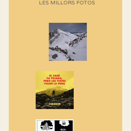
programació d'aquest any
LES MILLORS FOTOS
Marmotes de biblioteca
Si no podem caminar, alguna
cosa hem de fer...
Els Centpeus signen el
Manifest a favor dels Camins
Vells
Si ets una entitat o associació
adhereix-te al manifest!
Rebem un diploma dels
Amics de Sant Aniol d'Aguja
Els Centpeus estem implicats
amb la recuperació del refugi i
de l'entorn de Sant Aniol