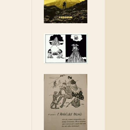
Rebem un diploma dels
Amics de Sant Aniol
d'Aguja
Els Centpeus estem
implicats amb la
recuperació del refugi i de
l'entorn de Sant Aniol