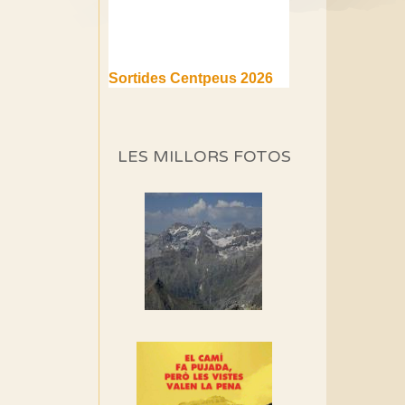
Sortides Centpeus 2026
(1a part)
Aquí teniu la primera part de
la programació d'aquest any
LES MILLORS FOTOS
Marmotes de biblioteca
Si no podem caminar,
alguna cosa hem de fer...
Els Centpeus signen el
Manifest a favor dels
Camins Vells
Si ets una entitat o
associació adhereix-te al
manifest!