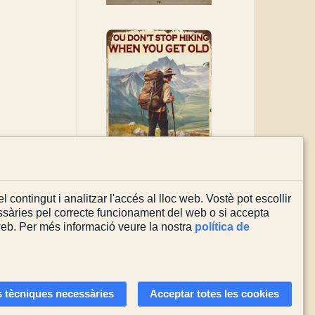
l contingut i analitzar l'accés al lloc web. Vostè pot escollir
sàries pel correcte funcionament del web o si accepta
 web. Per més informació veure la nostra
política de
Actualitzada el
08/08/2026
 tècniques necessàries
Acceptar totes les cookies