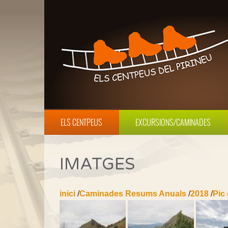
ELS CENTPEUS
EXCURSIONS/CAMINADES
IMATGES
inici
/
Caminades Resums Anuals
/
2018
/
Pic