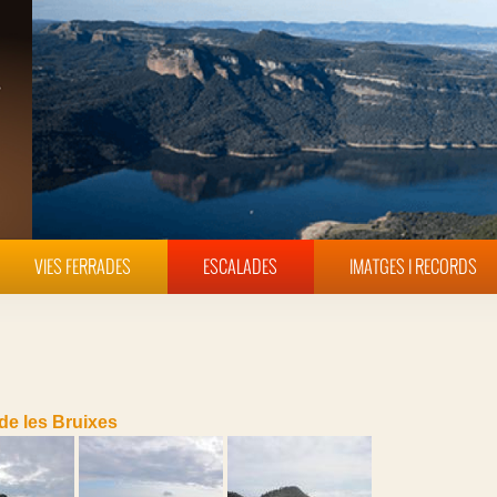
VIES FERRADES
ESCALADES
IMATGES I RECORDS
 de les Bruixes