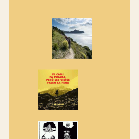
Marmotes de biblioteca
Si no podem caminar, alguna
cosa hem de fer...
Els Centpeus signen el
Manifest a favor dels Camins
Vells
Si ets una entitat o associació
adhereix-te al manifest!
Rebem un diploma dels
Amics de Sant Aniol d'Aguja
Els Centpeus estem implicats
amb la recuperació del refugi i
de l'entorn de Sant Aniol