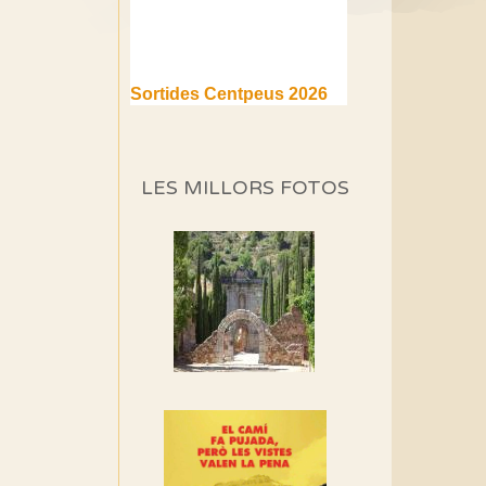
Sortides Centpeus 2026
(1a part)
Aquí teniu la primera part de
la programació d'aquest any
LES MILLORS FOTOS
Marmotes de biblioteca
Si no podem caminar,
alguna cosa hem de fer...
Els Centpeus signen el
Manifest a favor dels
Camins Vells
Si ets una entitat o
associació adhereix-te al
manifest!