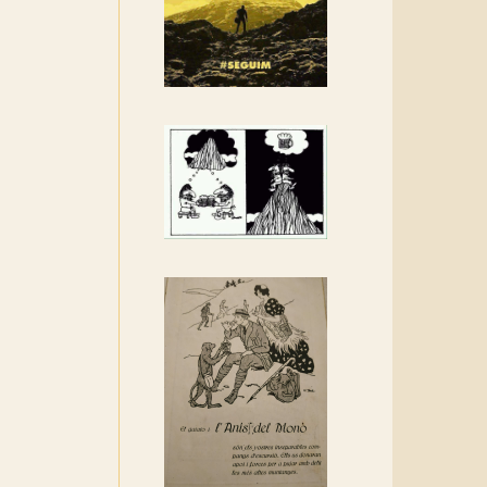
Rebem un diploma dels
Amics de Sant Aniol
d'Aguja
Els Centpeus estem
implicats amb la
recuperació del refugi i de
l'entorn de Sant Aniol