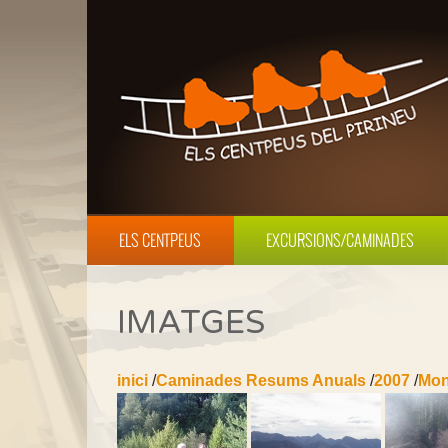
ELS CENTPEUS
EXCURSIONS/CAMINADES
IMATGES
inici
/
Caminades Resums Anuals
/
2007
/
Mon