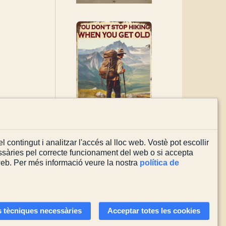
l contingut i analitzar l'accés al lloc web. Vostè pot escollir
sàries pel correcte funcionament del web o si accepta
 web. Per més informació veure la nostra
política de
Actualitzada el
03/08/2026
 tècniques necessàries
Acceptar totes les cookies