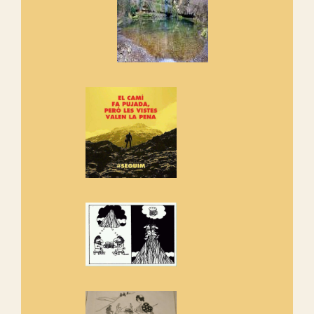
Els Centpeus signen el
Manifest a favor dels Camins
Vells
Si ets una entitat o associació
adhereix-te al manifest!
Rebem un diploma dels
Amics de Sant Aniol d'Aguja
Els Centpeus estem implicats
amb la recuperació del refugi i
de l'entorn de Sant Aniol