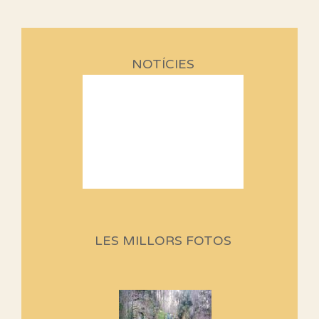
NOTÍCIES
Sortides Centpeus 2026 (1a
part)
Aquí teniu la primera part de la
LES MILLORS FOTOS
programació d'aquest any
Marmotes de biblioteca
Si no podem caminar, alguna
cosa hem de fer...