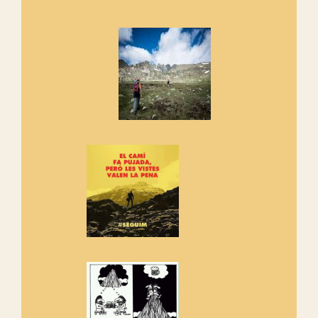
Marmotes de biblioteca
Si no podem caminar, alguna
cosa hem de fer...
Els Centpeus signen el
Manifest a favor dels Camins
Vells
Si ets una entitat o associació
adhereix-te al manifest!
Rebem un diploma dels
Amics de Sant Aniol d'Aguja
Els Centpeus estem implicats
amb la recuperació del refugi i
de l'entorn de Sant Aniol