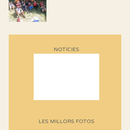
NOTÍCIES
Sortides Centpeus 2026 (1a
part)
Aquí teniu la primera part de la
LES MILLORS FOTOS
programació d'aquest any