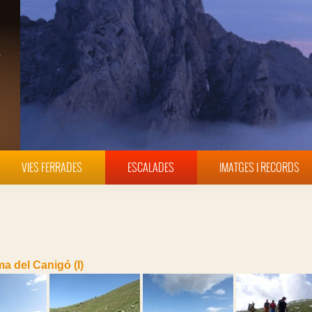
VIES FERRADES
ESCALADES
IMATGES I RECORDS
a del Canigó (I)