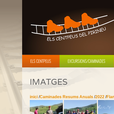
ELS CENTPEUS
EXCURSIONS/CAMINADES
IMATGES
inici
/
Caminades Resums Anuals
/
2022
/
Flam