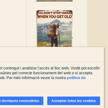
l contingut i analitzar l'accés al lloc web. Vostè pot escollir
sàries pel correcte funcionament del web o si accepta
 web. Per més informació veure la nostra
política de
Actualitzada el
08/08/2026
 tècniques necessàries
Acceptar totes les cookies