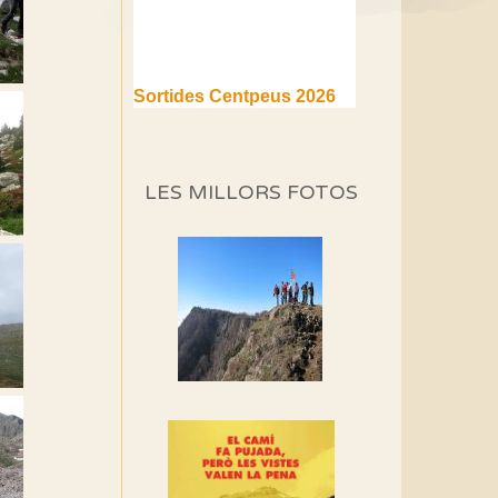
Sortides Centpeus 2026
(1a part)
Aquí teniu la primera part de
la programació d'aquest any
LES MILLORS FOTOS
Marmotes de biblioteca
Si no podem caminar,
alguna cosa hem de fer...
Els Centpeus signen el
Manifest a favor dels
Camins Vells
Si ets una entitat o
associació adhereix-te al
manifest!