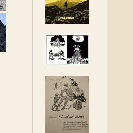
Rebem un diploma dels
Amics de Sant Aniol
d'Aguja
Els Centpeus estem
implicats amb la
recuperació del refugi i de
l'entorn de Sant Aniol