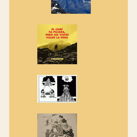
Manifest a favor dels Camins
Vells
Si ets una entitat o associació
adhereix-te al manifest!
Rebem un diploma dels
Amics de Sant Aniol d'Aguja
Els Centpeus estem implicats
amb la recuperació del refugi i
de l'entorn de Sant Aniol