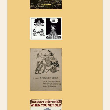
Els Centpeus estem implicats
amb la recuperació del refugi i
de l'entorn de Sant Aniol