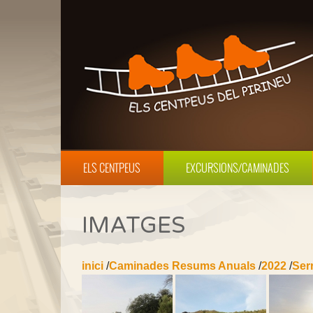
ELS CENTPEUS
EXCURSIONS/CAMINADES
IMATGES
inici
/
Caminades Resums Anuals
/
2022
/
Ser