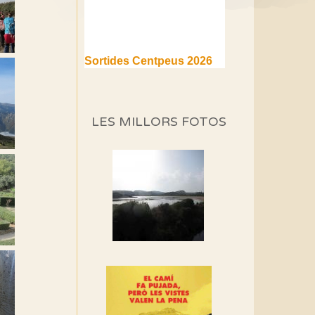
Sortides Centpeus 2026
(1a part)
Aquí teniu la primera part de
la programació d'aquest any
LES MILLORS FOTOS
Marmotes de biblioteca
Si no podem caminar,
alguna cosa hem de fer...
Els Centpeus signen el
Manifest a favor dels
Camins Vells
Si ets una entitat o
associació adhereix-te al
manifest!