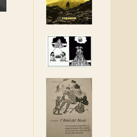
Rebem un diploma dels
Amics de Sant Aniol
d'Aguja
Els Centpeus estem
implicats amb la
recuperació del refugi i de
l'entorn de Sant Aniol