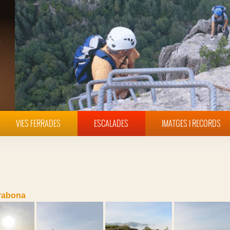
VIES FERRADES
ESCALADES
IMATGES I RECORDS
rabona