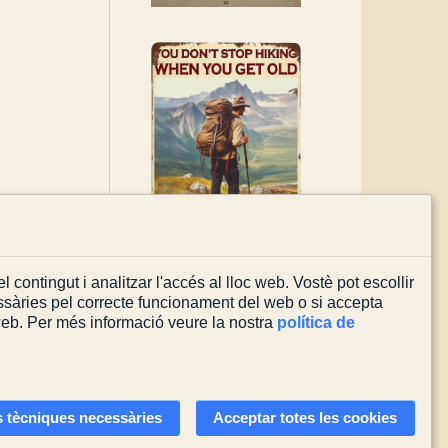
l contingut i analitzar l'accés al lloc web. Vostè pot escollir
sàries pel correcte funcionament del web o si accepta
 web. Per més informació veure la nostra
política de
Actualitzada el
03/08/2026
 tècniques necessàries
Acceptar totes les cookies