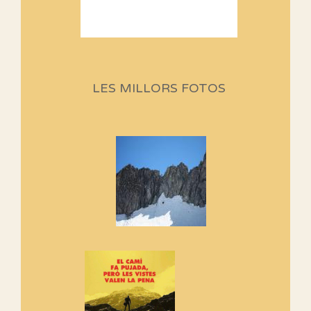
Sortides Centpeus 2026 (1a
part)
Aquí teniu la primera part de la
LES MILLORS FOTOS
programació d'aquest any
Marmotes de biblioteca
Si no podem caminar, alguna
cosa hem de fer...
Els Centpeus signen el
Manifest a favor dels Camins
Vells
Si ets una entitat o associació
adhereix-te al manifest!
Rebem un diploma dels
Amics de Sant Aniol d'Aguja