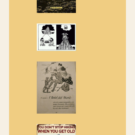
Els Centpeus estem implicats
amb la recuperació del refugi i
de l'entorn de Sant Aniol