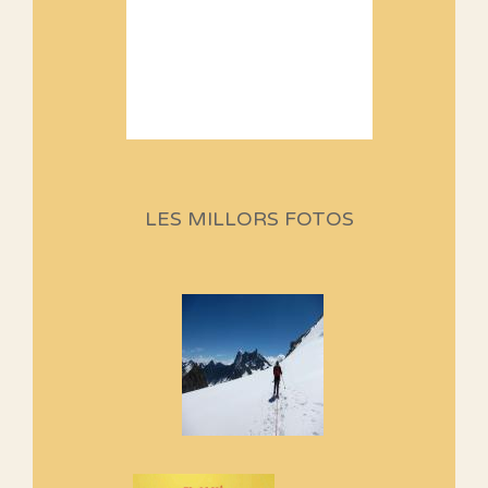
Sortides Centpeus 2026 (1a
part)
Aquí teniu la primera part de la
LES MILLORS FOTOS
programació d'aquest any
Marmotes de biblioteca
Si no podem caminar, alguna
cosa hem de fer...
Els Centpeus signen el
Manifest a favor dels Camins
Vells
Si ets una entitat o associació