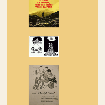
adhereix-te al manifest!
Rebem un diploma dels
Amics de Sant Aniol d'Aguja
Els Centpeus estem implicats
amb la recuperació del refugi i
de l'entorn de Sant Aniol