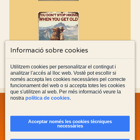
Informació sobre cookies
Utilitzem cookies per personalitzar el contingut i
analitzar l'accés al lloc web. Vostè pot escollir si
només accepta les cookies necessàries pel correcte
funcionament del web o si accepta totes les cookies
que s'utilitzen al web. Per més informació veure la
nostra
política de cookies
.
MAPA WEB
INFORMACIÓ LEGAL
POLÍTICA PRIVACITAT
POLÍTICA DE COOKIES
CONTACTA'NS
Acceptar només les cookies tècniques
necessàries