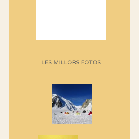
Sortides Centpeus 2026 (1a
part)
Aquí teniu la primera part de la
LES MILLORS FOTOS
programació d'aquest any
Marmotes de biblioteca
Si no podem caminar, alguna
cosa hem de fer...
Els Centpeus signen el
Manifest a favor dels Camins
Vells
Si ets una entitat o associació