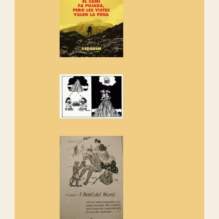
adhereix-te al manifest!
Rebem un diploma dels
Amics de Sant Aniol d'Aguja
Els Centpeus estem implicats
amb la recuperació del refugi i
de l'entorn de Sant Aniol