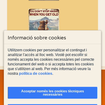
Informació sobre cookies
Utilitzem cookies per personalitzar el contingut i
analitzar l'accés al lloc web. Vostè pot escollir si
només accepta les cookies necessàries pel correcte
funcionament del web o si accepta totes les cookies
que s'utilitzen al web. Per més informació veure la
nostra
política de cookies
.
MAPA WEB
INFORMACIÓ LEGAL
POLÍTICA PRIVACITAT
POLÍTICA DE COOKIES
CONTACTA'NS
Acceptar només les cookies tècniques
necessàries