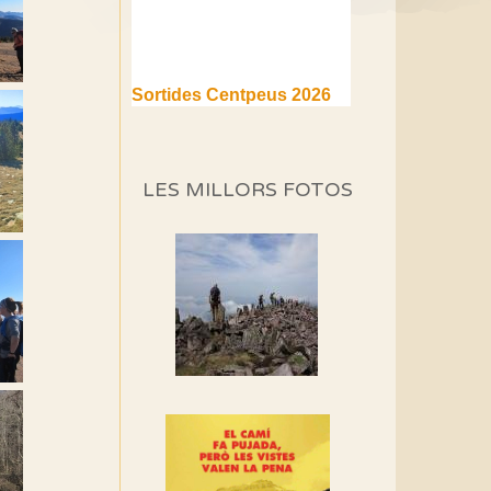
Sortides Centpeus 2026
(1a part)
Aquí teniu la primera part de
la programació d'aquest any
LES MILLORS FOTOS
Marmotes de biblioteca
Si no podem caminar,
alguna cosa hem de fer...
Els Centpeus signen el
Manifest a favor dels
Camins Vells
Si ets una entitat o
associació adhereix-te al
manifest!