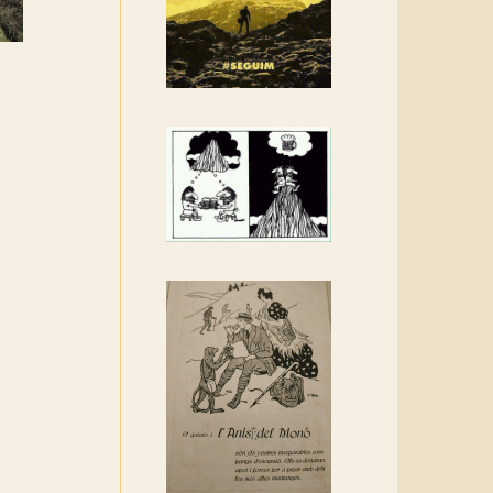
Rebem un diploma dels
Amics de Sant Aniol
d'Aguja
Els Centpeus estem
implicats amb la
recuperació del refugi i de
l'entorn de Sant Aniol