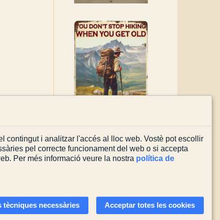
l contingut i analitzar l'accés al lloc web. Vostè pot escollir
sàries pel correcte funcionament del web o si accepta
 web. Per més informació veure la nostra
política de
Actualitzada el
08/08/2026
 tècniques necessàries
Acceptar totes les cookies