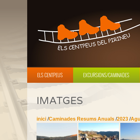
ELS CENTPEUS
EXCURSIONS/CAMINADES
IMATGES
inici
/
Caminades Resums Anuals
/
2023
/
Agu