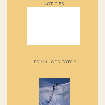
NOTÍCIES
Sortides Centpeus 2026 (1a
part)
Aquí teniu la primera part de la
LES MILLORS FOTOS
programació d'aquest any
Marmotes de biblioteca
Si no podem caminar, alguna
cosa hem de fer...
Els Centpeus signen el
Manifest a favor dels Camins