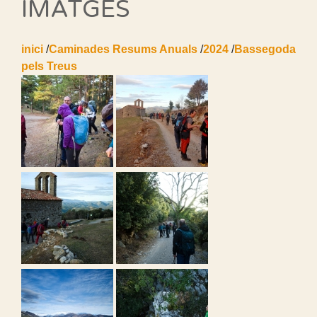
IMATGES
inici
/
Caminades Resums Anuals
/
2024
/
Bassegoda
pels Treus