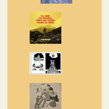
Vells
Si ets una entitat o associació
adhereix-te al manifest!
Rebem un diploma dels
Amics de Sant Aniol d'Aguja
Els Centpeus estem implicats
amb la recuperació del refugi i
de l'entorn de Sant Aniol