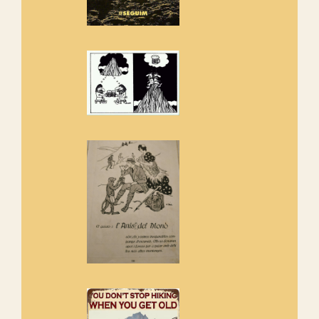
Els Centpeus estem implicats
amb la recuperació del refugi i
de l'entorn de Sant Aniol